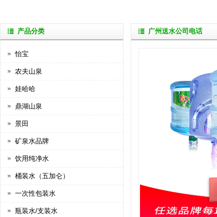
产品分类
广州送水公司电话
怡宝
农夫山泉
娃哈哈
鼎湖山泉
景田
矿泉水品牌
饮用纯净水
桶装水（五加仑）
一次性包装水
瓶装水/支装水