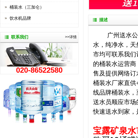
桶装水（三加仑）
饮水机品牌
描述
广州送水公
联系我们
>>详情
水，纯净水，天
市均可联系我们
的桶装水运营商
020-86522580
售及提供网络订
桶装水厂家直供
线品牌桶装水，
送水员顺应市场
快速送水到家，
宝露矿泉水