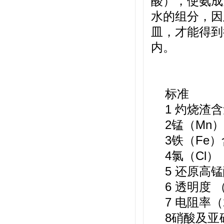
酸），使氨成
水的组分，因
皿，才能得到
内。
标准
1 灼烧渣含量
2锰（Mn）
3铁（Fe）含
4氯（Cl） 
5 还原高锰
6 透明度 
7 电阻率（2
8硝酸及亚硝