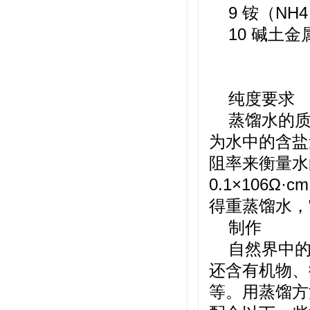
9 铵（NH4
10 碱土金
纯度要求
蒸馏水的质
为水中的含盐
阻率来衡量水
0.1×106
得重蒸馏水，
制作
自然界中
还含有机物、
等。用蒸馏方