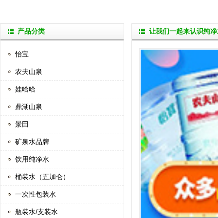
产品分类
让我们一起来认识纯净
怡宝
农夫山泉
娃哈哈
鼎湖山泉
景田
矿泉水品牌
饮用纯净水
桶装水（五加仑）
一次性包装水
瓶装水/支装水